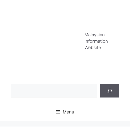
Skip
to
content
Malaysian
Information
Website
Sea
Menu