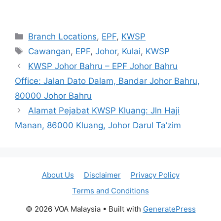
Categories
Branch Locations
,
EPF
,
KWSP
Tags
Cawangan
,
EPF
,
Johor
,
Kulai
,
KWSP
KWSP Johor Bahru – EPF Johor Bahru
Office: Jalan Dato Dalam, Bandar Johor Bahru,
80000 Johor Bahru
Alamat Pejabat KWSP Kluang: Jln Haji
Manan, 86000 Kluang, Johor Darul Ta’zim
About Us
Disclaimer
Privacy Policy
Terms and Conditions
© 2026 VOA Malaysia
• Built with
GeneratePress