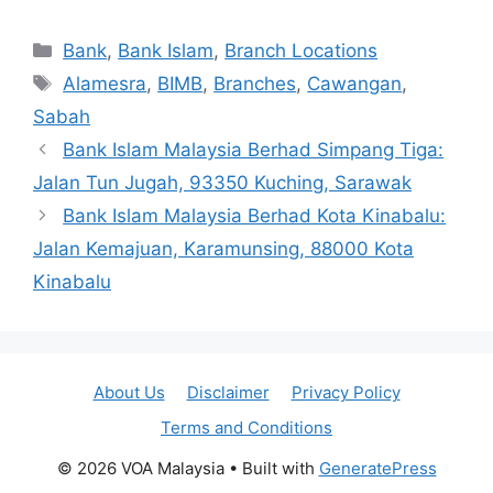
Categories
Bank
,
Bank Islam
,
Branch Locations
Tags
Alamesra
,
BIMB
,
Branches
,
Cawangan
,
Sabah
Bank Islam Malaysia Berhad Simpang Tiga:
Jalan Tun Jugah, 93350 Kuching, Sarawak
Bank Islam Malaysia Berhad Kota Kinabalu:
Jalan Kemajuan, Karamunsing, 88000 Kota
Kinabalu
About Us
Disclaimer
Privacy Policy
Terms and Conditions
© 2026 VOA Malaysia
• Built with
GeneratePress