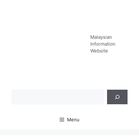
Skip
to
content
Malaysian
Information
Website
Sea
Menu