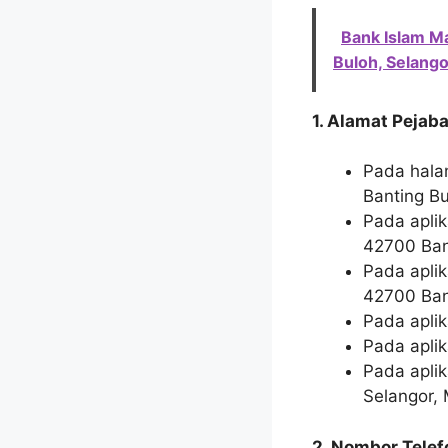
Bank Islam Ma
Buloh, Selango
1. Alamat Pejab
Pada halam
Banting Bu
Pada aplik
42700 Bant
Pada aplik
42700 Bant
Pada aplik
Pada aplik
Pada apli
Selangor, 
2. Nombor Telef