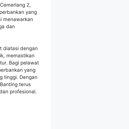
 Cemerlang 2,
i perbankan yang
ini menawarkan
ga dan
t diatasi dengan
ik, memastikan
tur. Bagi pelawat
 perbankan yang
g tinggi. Dengan
Banting terus
an profesional.