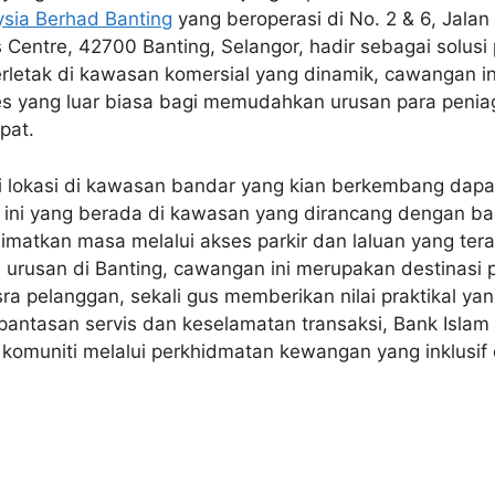
ysia Berhad Banting
yang beroperasi di No. 2 & 6, Jalan
 Centre, 42700 Banting, Selangor, hadir sebagai solus
erletak di kawasan komersial yang dinamik, cawangan 
 yang luar biasa bagi memudahkan urusan para penia
pat.
 lokasi di kawasan bandar yang kian berkembang dapa
ini yang berada di kawasan yang dirancang dengan ba
matkan masa melalui akses parkir dan laluan yang tera
urusan di Banting, cawangan ini merupakan destinasi
a pelanggan, sekali gus memberikan nilai praktikal yan
antasan servis dan keselamatan transaksi, Bank Islam 
omuniti melalui perkhidmatan kewangan yang inklusif d