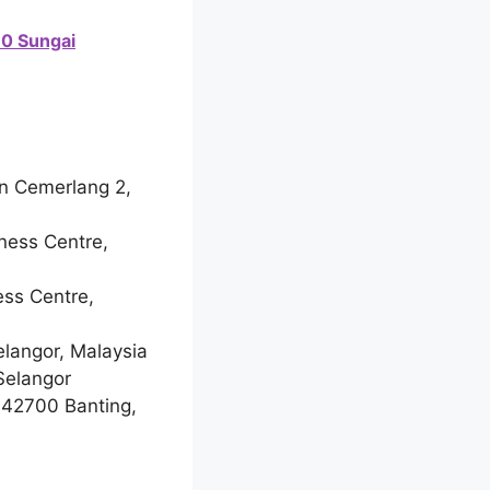
60 Sungai
an Cemerlang 2,
ness Centre,
ess Centre,
elangor, Malaysia
Selangor
 42700 Banting,