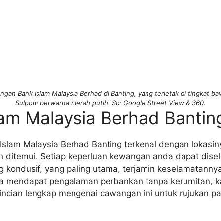
ngan Bank Islam Malaysia Berhad di Banting, yang terletak di tingkat 
Sulpom berwarna merah putih. Sc: Google Street View & 360.
lam Malaysia Berhad Bantin
slam Malaysia Berhad Banting terkenal dengan lokasin
h ditemui. Setiap keperluan kewangan anda dapat dise
g kondusif, yang paling utama, terjamin keselamatannya
 mendapat pengalaman perbankan tanpa kerumitan, ka
ncian lengkap mengenai cawangan ini untuk rujukan pa