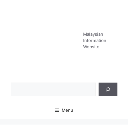
Skip
to
content
Malaysian
Information
Website
Sea
Menu