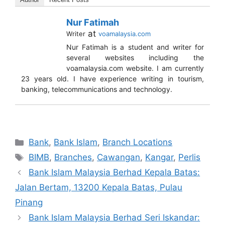
Nur Fatimah
at
Writer
voamalaysia.com
Nur Fatimah is a student and writer for
several websites including the
voamalaysia.com website. I am currently
23 years old. I have experience writing in tourism,
banking, telecommunications and technology.
Categories
Bank
,
Bank Islam
,
Branch Locations
Tags
BIMB
,
Branches
,
Cawangan
,
Kangar
,
Perlis
Bank Islam Malaysia Berhad Kepala Batas:
Jalan Bertam, 13200 Kepala Batas, Pulau
Pinang
Bank Islam Malaysia Berhad Seri Iskandar: