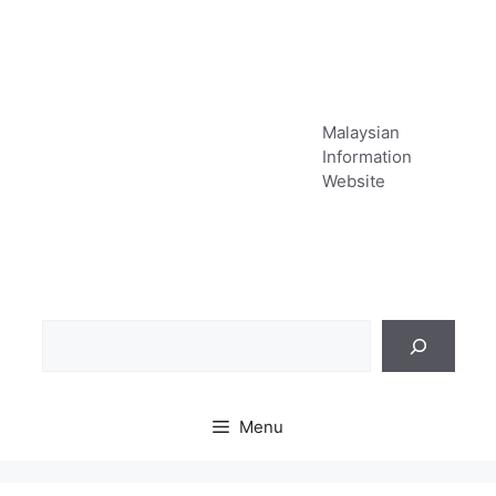
Skip
to
content
Malaysian
Information
Website
Sea
Menu