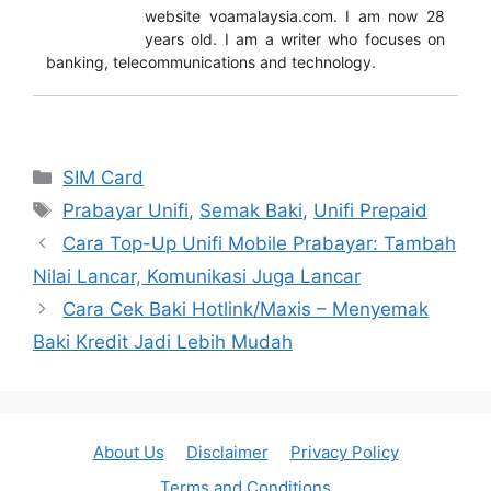
website voamalaysia.com. I am now 28
years old. I am a writer who focuses on
banking, telecommunications and technology.
Categories
SIM Card
Tags
Prabayar Unifi
,
Semak Baki
,
Unifi Prepaid
Cara Top-Up Unifi Mobile Prabayar: Tambah
Nilai Lancar, Komunikasi Juga Lancar
Cara Cek Baki Hotlink/Maxis – Menyemak
Baki Kredit Jadi Lebih Mudah
About Us
Disclaimer
Privacy Policy
Terms and Conditions