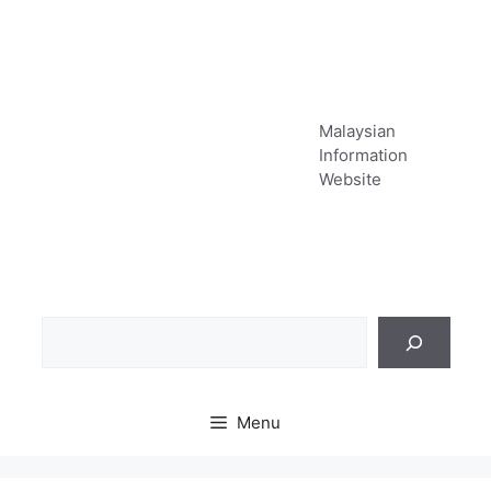
Skip
to
content
Malaysian
Information
Website
Sea
Menu