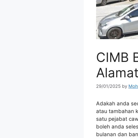
CIMB 
Alama
29/01/2025
by
Moh
Adakah anda se
atau tambahan k
satu pejabat ca
boleh anda sele
bulanan dan bany