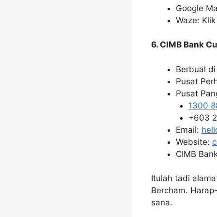
Google Ma
Waze: Kli
6. CIMB Bank C
Berbual d
Pusat Per
Pusat Pang
1300 8
+603 2
Email:
hel
Website:
c
CIMB Bank
Itulah tadi alam
Bercham. Harap-h
sana.