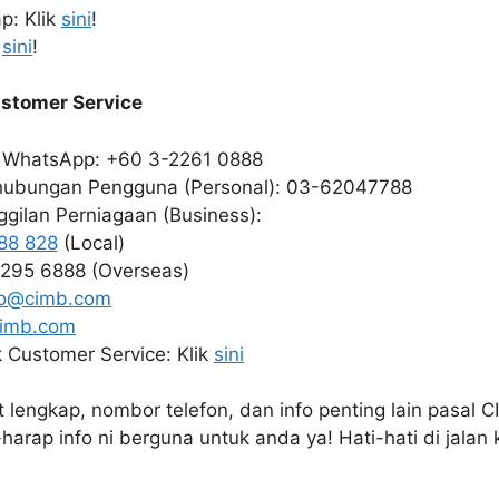
p: Klik
sini
!
k
sini
!
ustomer Service
i WhatsApp: +60 3-2261 0888
hubungan Pengguna (Personal): 03-62047788
gilan Perniagaan (Business):
88 828
(Local)
295 6888 (Overseas)
lo@cimb.com
imb.com
 Customer Service: Klik
sini
at lengkap, nombor telefon, dan info penting lain pasal 
arap info ni berguna untuk anda ya! Hati-hati di jalan 