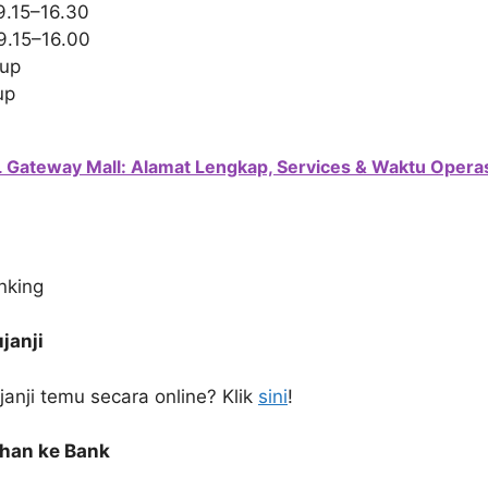
9.15–16.30
9.15–16.00
tup
up
 Gateway Mall: Alamat Lengkap, Services & Waktu Operas
nking
janji
 janji temu secara online? Klik
sini
!
ahan ke Bank