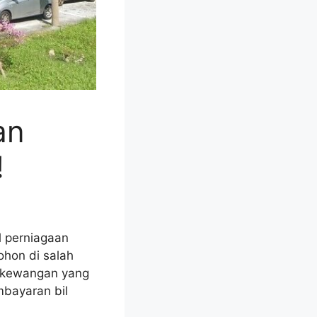
an
!
 perniagaan
hon di salah
n kewangan yang
mbayaran bil