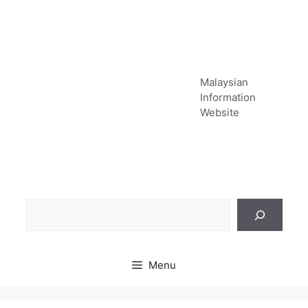
Skip
to
content
Malaysian
Information
Website
Sea
Menu