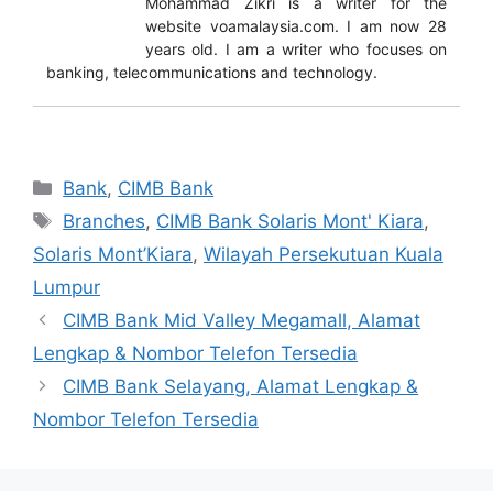
Mohammad Zikri is a writer for the
website voamalaysia.com. I am now 28
years old. I am a writer who focuses on
banking, telecommunications and technology.
Categories
Bank
,
CIMB Bank
Tags
Branches
,
CIMB Bank Solaris Mont' Kiara
,
Solaris Mont’Kiara
,
Wilayah Persekutuan Kuala
Lumpur
CIMB Bank Mid Valley Megamall, Alamat
Lengkap & Nombor Telefon Tersedia
CIMB Bank Selayang, Alamat Lengkap &
Nombor Telefon Tersedia