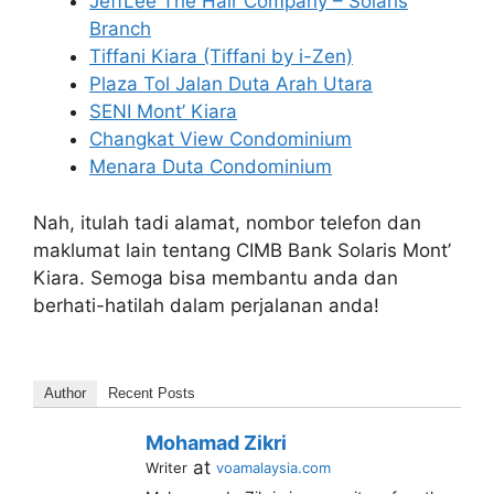
JeffLee The Hair Company – Solaris
Branch
Tiffani Kiara (Tiffani by i-Zen)
Plaza Tol Jalan Duta Arah Utara
SENI Mont’ Kiara
Changkat View Condominium
Menara Duta Condominium
Nah, itulah tadi alamat, nombor telefon dan
maklumat lain tentang CIMB Bank Solaris Mont’
Kiara. Semoga bisa membantu anda dan
berhati-hatilah dalam perjalanan anda!
Author
Recent Posts
Mohamad Zikri
at
Writer
voamalaysia.com