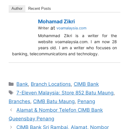
Author
Recent Posts
Mohamad Zikri
at
Writer
voamalaysia.com
Mohammad Zikri is a writer for the
website voamalaysia.com. I am now 28
years old. I am a writer who focuses on
banking, telecommunications and technology.
Categories
Bank
,
Branch Locations
,
CIMB Bank
Tags
7-Eleven Malaysia: Store 852 Batu Maung
,
Branches
,
CIMB Batu Maung
,
Penang
Alamat & Nombor Telefon CIMB Bank
Queensbay Penang
CIMB Bank Sri Rambai, Alamat, Nombor