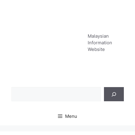
Skip
to
content
Malaysian
Information
Website
Sea
Menu