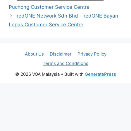
Puchong Customer Service Centre
redONE Network Sdn Bhd – redONE Bayan
Lepas Customer Service Centre
About Us
Disclaimer
Privacy Policy
Terms and Conditions
© 2026 VOA Malaysia
• Built with
GeneratePress