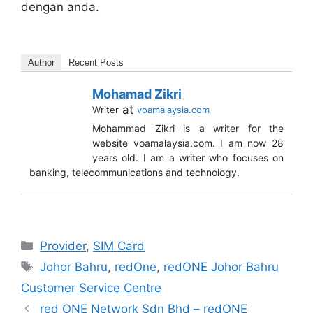
dengan anda.
Author
Recent Posts
Mohamad Zikri
at
Writer
voamalaysia.com
Mohammad Zikri is a writer for the
website voamalaysia.com. I am now 28
years old. I am a writer who focuses on
banking, telecommunications and technology.
Categories
Provider
,
SIM Card
Tags
Johor Bahru
,
redOne
,
redONE Johor Bahru
Customer Service Centre
red ONE Network Sdn Bhd – redONE