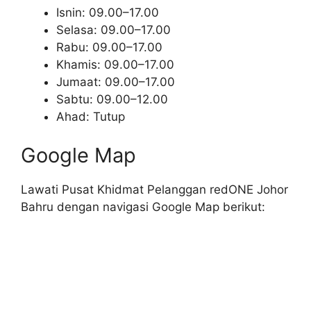
Isnin: 09.00–17.00
Selasa: 09.00–17.00
Rabu: 09.00–17.00
Khamis: 09.00–17.00
Jumaat: 09.00–17.00
Sabtu: 09.00–12.00
Ahad: Tutup
Google Map
Lawati Pusat Khidmat Pelanggan redONE Johor
Bahru dengan navigasi Google Map berikut: