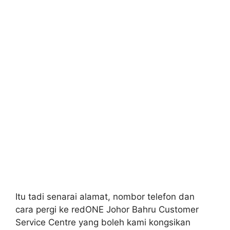
Itu tadi senarai alamat, nombor telefon dan
cara pergi ke redONE Johor Bahru Customer
Service Centre yang boleh kami kongsikan