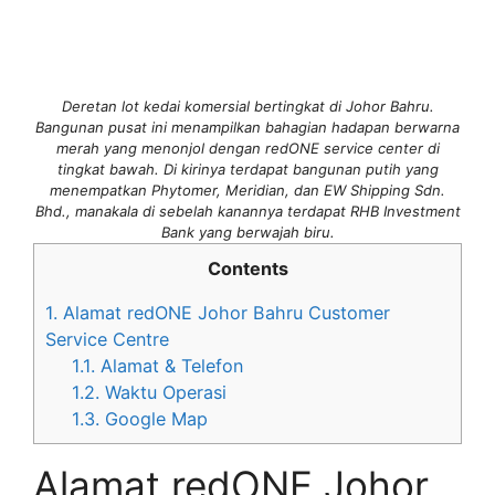
Deretan lot kedai komersial bertingkat di Johor Bahru.
Bangunan pusat ini menampilkan bahagian hadapan berwarna
merah yang menonjol dengan redONE service center di
tingkat bawah. Di kirinya terdapat bangunan putih yang
menempatkan Phytomer, Meridian, dan EW Shipping Sdn.
Bhd., manakala di sebelah kanannya terdapat RHB Investment
Bank yang berwajah biru.
Contents
1.
Alamat redONE Johor Bahru Customer
Service Centre
1.1.
Alamat & Telefon
1.2.
Waktu Operasi
1.3.
Google Map
Alamat redONE Johor