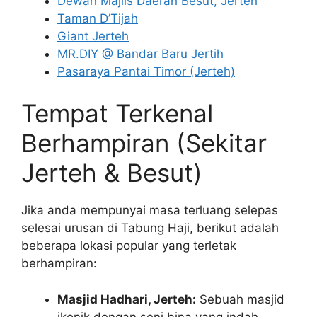
Dewan Majlis Daerah Besut, Jerteh
Taman D’Tijah
Giant Jerteh
MR.DIY @ Bandar Baru Jertih
Pasaraya Pantai Timor (Jerteh)
Tempat Terkenal
Berhampiran (Sekitar
Jerteh & Besut)
Jika anda mempunyai masa terluang selepas
selesai urusan di Tabung Haji, berikut adalah
beberapa lokasi popular yang terletak
berhampiran:
Masjid Hadhari, Jerteh:
Sebuah masjid
ikonik dengan seni bina yang indah,