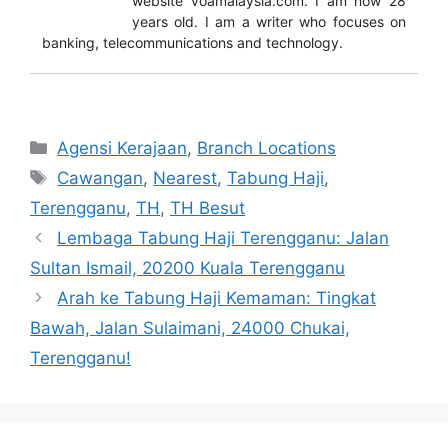
website voamalaysia.com. I am now 28
years old. I am a writer who focuses on
banking, telecommunications and technology.
Categories
Agensi Kerajaan
,
Branch Locations
Tags
Cawangan
,
Nearest
,
Tabung Haji
,
Terengganu
,
TH
,
TH Besut
Lembaga Tabung Haji Terengganu: Jalan
Sultan Ismail, 20200 Kuala Terengganu
Arah ke Tabung Haji Kemaman: Tingkat
Bawah, Jalan Sulaimani, 24000 Chukai,
Terengganu!