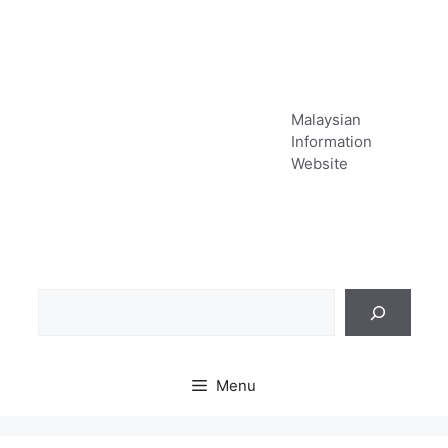
Skip
to
content
Malaysian
Information
Website
Sea
Menu