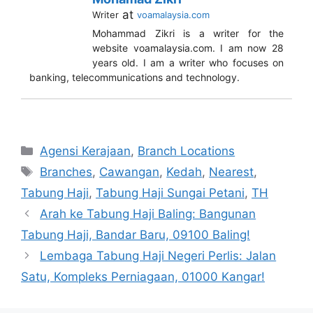
at
Writer
voamalaysia.com
Mohammad Zikri is a writer for the
website voamalaysia.com. I am now 28
years old. I am a writer who focuses on
banking, telecommunications and technology.
Categories
Agensi Kerajaan
,
Branch Locations
Tags
Branches
,
Cawangan
,
Kedah
,
Nearest
,
Tabung Haji
,
Tabung Haji Sungai Petani
,
TH
Arah ke Tabung Haji Baling: Bangunan
Tabung Haji, Bandar Baru, 09100 Baling!
Lembaga Tabung Haji Negeri Perlis: Jalan
Satu, Kompleks Perniagaan, 01000 Kangar!