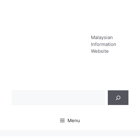
Skip
to
content
Malaysian
Information
Website
Sea
Menu