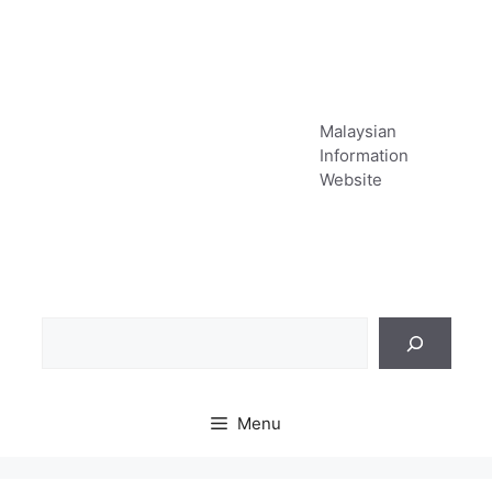
Skip
to
content
Malaysian
Information
Website
Sea
Menu