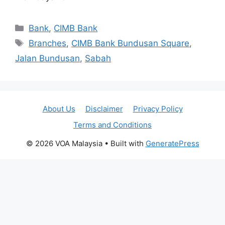
Categories
Bank
,
CIMB Bank
Tags
Branches
,
CIMB Bank Bundusan Square
,
Jalan Bundusan
,
Sabah
About Us
Disclaimer
Privacy Policy
Terms and Conditions
© 2026 VOA Malaysia
• Built with
GeneratePress