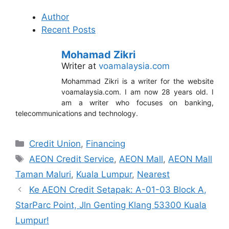
Author
Recent Posts
Mohamad Zikri
Writer
at
voamalaysia.com
Mohammad Zikri is a writer for the website
voamalaysia.com. I am now 28 years old. I
am a writer who focuses on banking,
telecommunications and technology.
Categories
Credit Union
,
Financing
Tags
AEON Credit Service
,
AEON Mall
,
AEON Mall
Taman Maluri
,
Kuala Lumpur
,
Nearest
Ke AEON Credit Setapak: A-01-03 Block A,
StarParc Point, Jln Genting Klang 53300 Kuala
Lumpur!