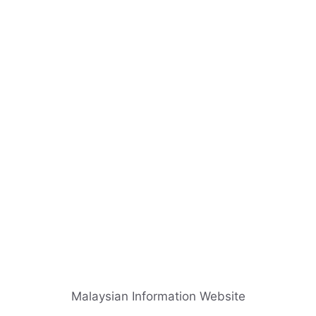
Skip
to
content
Malaysian Information Website