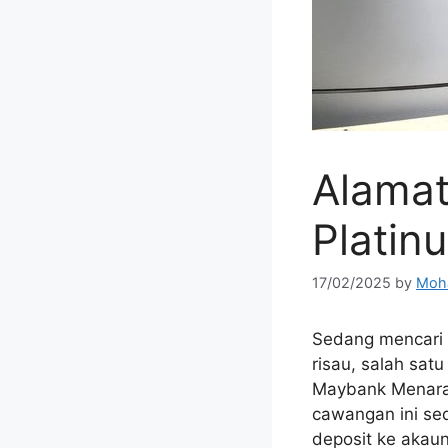
Alamat
Platin
17/02/2025
by
Moha
Sedang mencari
risau, salah sat
Maybank Menara F
cawangan ini se
deposit ke akaun