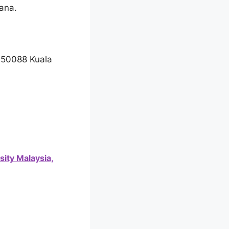
ana.
, 50088 Kuala
sity Malaysia,