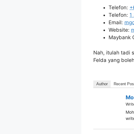
Telefon:
+
Telefon:
1
Email:
mgc
Website:
Maybank C
Nah, itulah tadi
Felda yang bole
Author
Recent Pos
Mo
Writ
Moha
writ