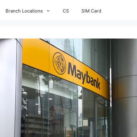
Branch Locations
CS
SIM Card