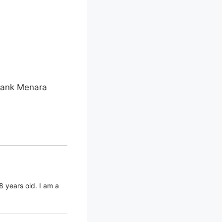
ybank Menara
 years old. I am a