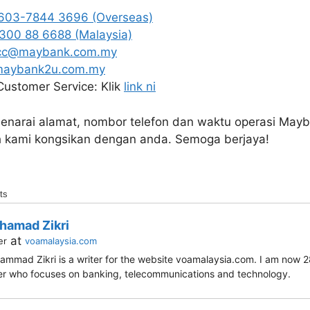
603-7844 3696 (Overseas)
 300 88 6688 (Malaysia)
c@maybank.com.my
maybank2u.com.my
ustomer Service: Klik
link ni
 senarai alamat, nombor telefon dan waktu operasi Ma
h kami kongsikan dengan anda. Semoga berjaya!
ts
hamad Zikri
at
er
voamalaysia.com
mmad Zikri is a writer for the website voamalaysia.com. I am now 28
er who focuses on banking, telecommunications and technology.