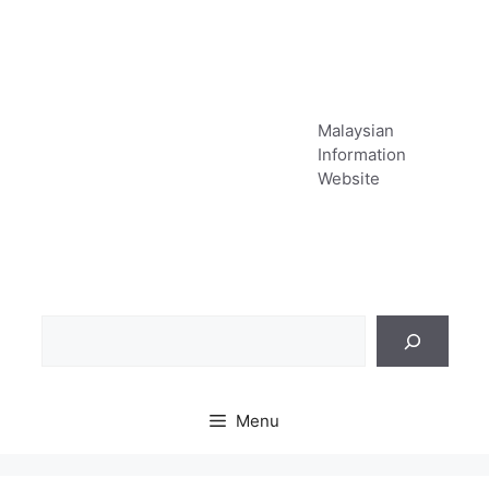
Skip
to
content
Malaysian
Information
Website
Sea
Menu