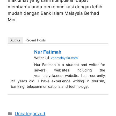
maklumat yang kami kumpulkan dapat
membantu anda berkomunikasi dengan lebih
mudah dengan Bank Islam Malaysia Berhad
Miri.
Author
Recent Posts
Nur Fatimah
at
Writer
voamalaysia.com
Nur Fatimah is a student and writer for
several websites including the
voamalaysia.com website. I am currently
23 years old. I have experience writing in tourism,
banking, telecommunications and technology.
Categories
Uncategorized