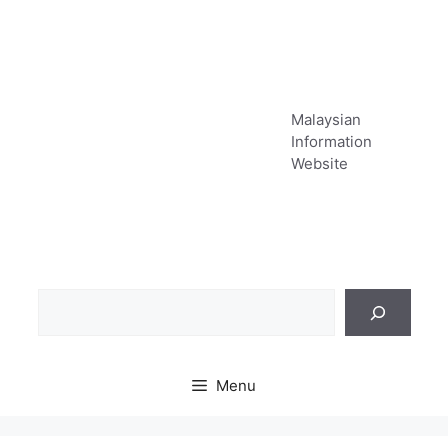
Skip
to
content
Malaysian
Information
Website
Sea
Menu