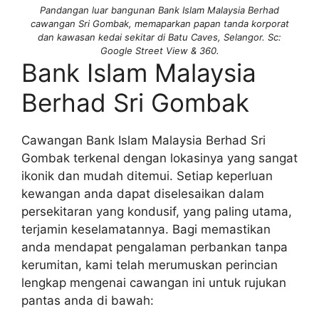
Pandangan luar bangunan Bank Islam Malaysia Berhad
cawangan Sri Gombak, memaparkan papan tanda korporat
dan kawasan kedai sekitar di Batu Caves, Selangor. Sc:
Google Street View & 360.
Bank Islam Malaysia
Berhad Sri Gombak
Cawangan Bank Islam Malaysia Berhad Sri
Gombak terkenal dengan lokasinya yang sangat
ikonik dan mudah ditemui. Setiap keperluan
kewangan anda dapat diselesaikan dalam
persekitaran yang kondusif, yang paling utama,
terjamin keselamatannya. Bagi memastikan
anda mendapat pengalaman perbankan tanpa
kerumitan, kami telah merumuskan perincian
lengkap mengenai cawangan ini untuk rujukan
pantas anda di bawah: