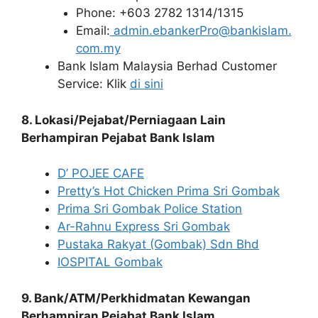
Phone: +603 2782 1314/1315
Email:
admin.ebankerPro@bankislam.
com.my
Bank Islam Malaysia Berhad Customer
Service: Klik
di sini
8. Lokasi/Pejabat/Perniagaan Lain
Berhampiran Pejabat Bank Islam
D’ POJEE CAFE
Pretty’s Hot Chicken Prima Sri Gombak
Prima Sri Gombak Police Station
Ar-Rahnu Express Sri Gombak
Pustaka Rakyat (Gombak) Sdn Bhd
IOSPITAL Gombak
9. Bank/ATM/Perkhidmatan Kewangan
Berhampiran Pejabat Bank Islam