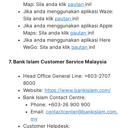
Map: Sila anda klik
pautan
ini!
Jika anda menggunakan aplikasi Waze:
Sila anda klik
pautan
ini!
Jika anda menggunakan aplikasi Apple
Maps: Sila anda klik
pautan
ini!
Jika anda menggunakan aplikasi Here
WeGo: Sila anda klik
pautan
ini!
7. Bank Islam Customer Service Malaysia
Head Office General Line: +603-2707
8000
Website:
https://www.bankislam.com/
Bank Islam Contact Centre:
Phone: +603-26 900 900
Email:
contactcenter@bankislam.com.
my
Customer Helpdesk: