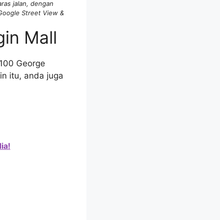
ras jalan, dengan
Google Street View &
in Mall
0100 George
n itu, anda juga
ia!