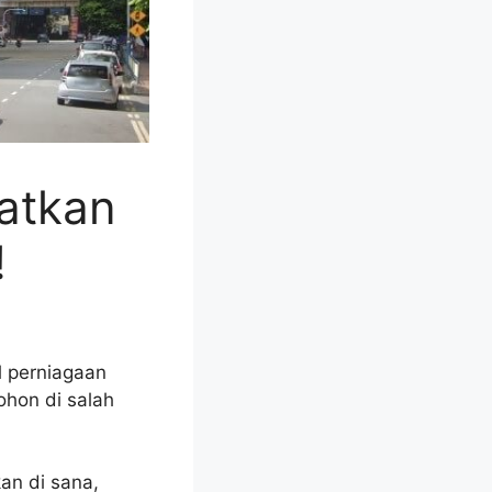
atkan
!
 perniagaan
hon di salah
an di sana,