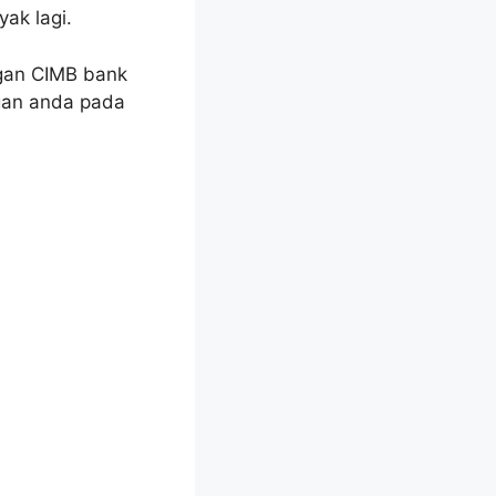
ak lagi.
ngan CIMB bank
gan anda pada