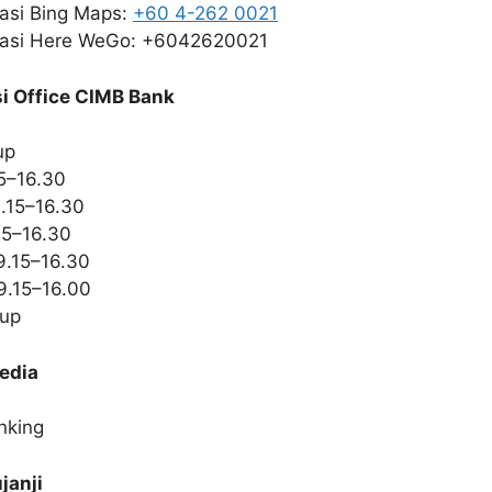
kasi Bing Maps:
+60 4-262 0021
kasi Here WeGo: +6042620021
i Office CIMB Bank
up
15–16.30
9.15–16.30
15–16.30
9.15–16.30
9.15–16.00
tup
sedia
nking
janji