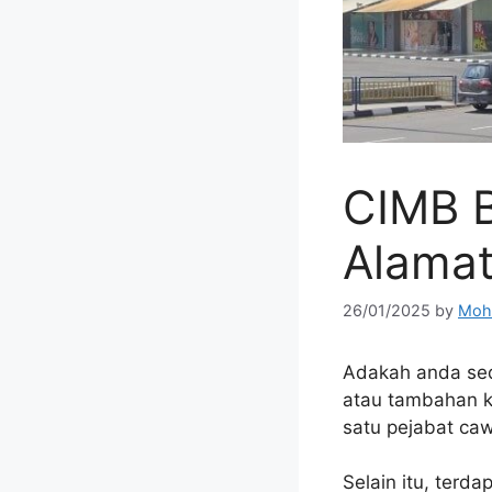
CIMB B
Alama
26/01/2025
by
Moh
Adakah anda se
atau tambahan k
satu pejabat ca
Selain itu, terd