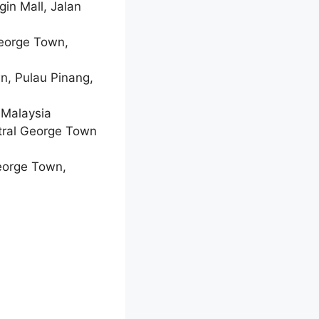
in Mall, Jalan
George Town,
n, Pulau Pinang,
 Malaysia
tral George Town
eorge Town,