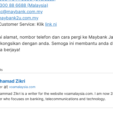
 300 88 6688 (Malaysia)
c@maybank.com.my
maybank2u.com.my
ustomer Service: Klik
link ni
rai alamat, nombor telefon dan cara pergi ke Maybank J
 kongsikan dengan anda. Semoga ini membantu anda d
 berjaya!
ts
hamad Zikri
at
er
voamalaysia.com
mmad Zikri is a writer for the website voamalaysia.com. I am now 28
er who focuses on banking, telecommunications and technology.