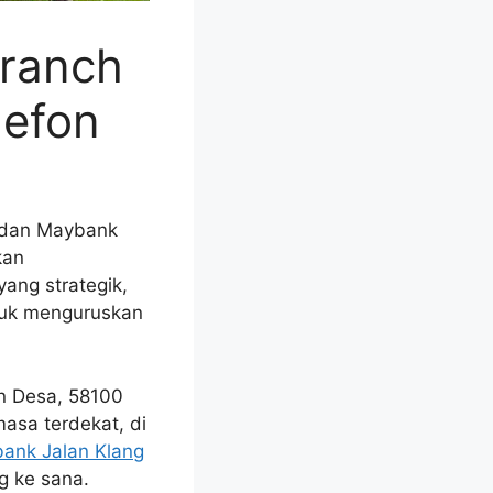
ranch
lefon
, dan Maybank
kan
ang strategik,
tuk menguruskan
n Desa, 58100
asa terdekat, di
ank Jalan Klang
g ke sana.