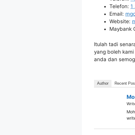
Telefon:
1
Email:
mgc
Website:
Maybank C
Itulah tadi sena
yang boleh kami
anda dan semoga
Author
Recent Pos
Mo
Writ
Moha
writ