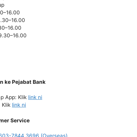
up
30–16.00
9.30–16.00
30–16.00
9.30–16.00
n ke Pejabat Bank
p App: Klik
link ni
 Klik
link ni
er Service
603-7844 3696 (Overseas)