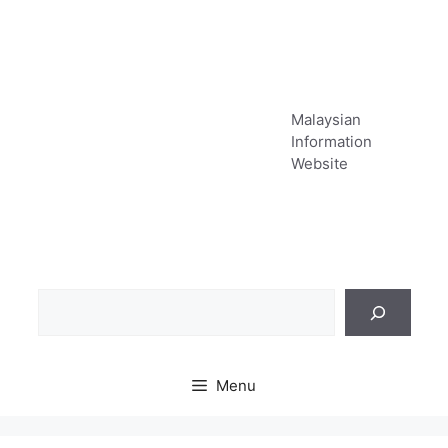
Skip
to
content
Malaysian
Information
Website
Sea
Menu