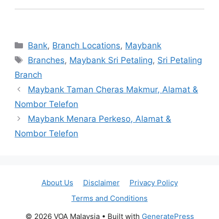
Categories
Bank
,
Branch Locations
,
Maybank
Tags
Branches
,
Maybank Sri Petaling
,
Sri Petaling
Branch
Maybank Taman Cheras Makmur, Alamat &
Nombor Telefon
Maybank Menara Perkeso, Alamat &
Nombor Telefon
About Us
Disclaimer
Privacy Policy
Terms and Conditions
© 2026 VOA Malaysia
• Built with
GeneratePress