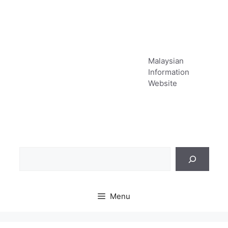
Skip
to
content
Malaysian
Information
Website
Sea
Menu