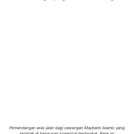
Pemandangan aras jalan bagi cawangan Maybank Islamic yang
terletak di bangunan komersial bertingkat. Bank ini