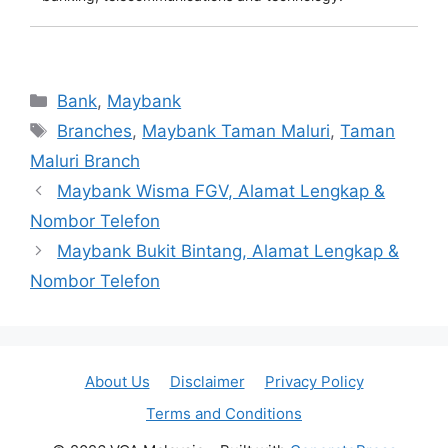
Categories
Bank
,
Maybank
Tags
Branches
,
Maybank Taman Maluri
,
Taman
Maluri Branch
Maybank Wisma FGV, Alamat Lengkap &
Nombor Telefon
Maybank Bukit Bintang, Alamat Lengkap &
Nombor Telefon
About Us
Disclaimer
Privacy Policy
Terms and Conditions