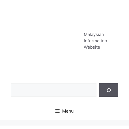
Skip
to
content
Malaysian
Information
Website
Sea
Menu