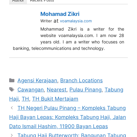
Author
Recent Posts
Mohamad Zikri
at
Writer
voamalaysia.com
Mohammad Zikri is a writer for the
website voamalaysia.com. I am now 28
years old. I am a writer who focuses on
banking, telecommunications and technology.
Categories
Agensi Kerajaan
,
Branch Locations
Tags
Cawangan
,
Nearest
,
Pulau Pinang
,
Tabung
Haji
,
TH
,
TH Bukit Mertajam
TH Negeri Pulau Pinang – Kompleks Tabung
Haji Bayan Lepas: Kompleks Tabung Haji, Jalan
Dato Ismail Hashim, 11900 Bayan Lepas
Tabung Haji Butterworth: Bangunan Tabung