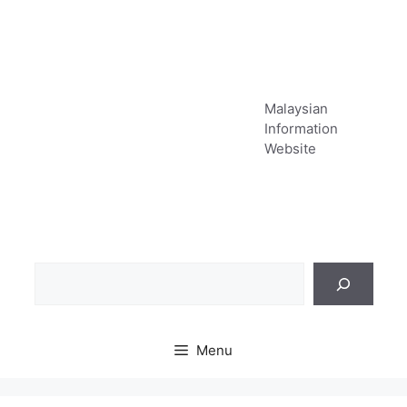
Skip
to
content
Malaysian
Information
Website
Sea
Menu