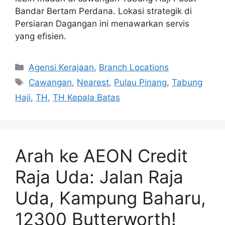
Bandar Bertam Perdana. Lokasi strategik di
Persiaran Dagangan ini menawarkan servis
yang efisien.
Categories
Agensi Kerajaan
,
Branch Locations
Tags
Cawangan
,
Nearest
,
Pulau Pinang
,
Tabung
Haji
,
TH
,
TH Kepala Batas
Arah ke AEON Credit
Raja Uda: Jalan Raja
Uda, Kampung Baharu,
12300 Butterworth!