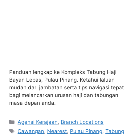
Panduan lengkap ke Kompleks Tabung Haji
Bayan Lepas, Pulau Pinang. Ketahui laluan
mudah dari jambatan serta tips navigasi tepat
bagi melancarkan urusan haji dan tabungan
masa depan anda.
Categories
Agensi Kerajaan
,
Branch Locations
Tags
Cawangan
,
Nearest
,
Pulau Pinang
,
Tabung