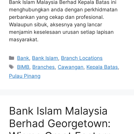
Bank Islam Malaysia Berhad Kepala Batas ini
menghubungkan anda dengan perkhidmatan
perbankan yang cekap dan profesional.
Walaupun sibuk, aksesnya yang lancar
menjamin keselesaan urusan setiap lapisan
masyarakat.
Categories
Bank
,
Bank Islam
,
Branch Locations
Tags
BIMB
,
Branches
,
Cawangan
,
Kepala Batas
,
Pulau Pinang
Bank Islam Malaysia
Berhad Georgetown: