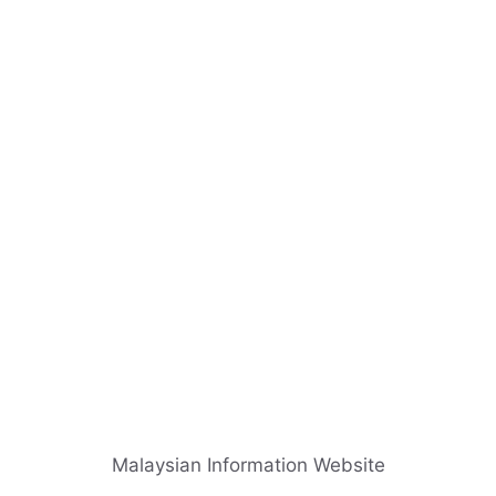
Skip
to
content
Malaysian Information Website