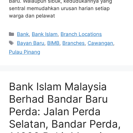
Baru. Walaupun sibuk, kedudukannya yang
sentral memudahkan urusan harian setiap
warga dan pelawat
Categories
Bank
,
Bank Islam
,
Branch Locations
Tags
Bayan Baru
,
BIMB
,
Branches
,
Cawangan
,
Pulau Pinang
Bank Islam Malaysia
Berhad Bandar Baru
Perda: Jalan Perda
Selatan, Bandar Perda,