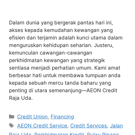
Dalam dunia yang bergerak pantas hari ini,
akses kepada kemudahan kewangan yang
efisien dan terjamin adalah kunci utama dalam
menguruskan kehidupan seharian. Justeru,
kemunculan cawangan-cawangan
perkhidmatan kewangan yang strategik
sentiasa menjadi perhatian umum. Kami amat
berbesar hati untuk membawa tumpuan anda
kepada sebuah mercu tanda baharu yang
penting di utara semenanjung—AEON Credit
Raja Uda.
Categories
Credit Union
,
Financing
Tags
AEON Credit Service
,
Credit Services
,
Jalan
Raja Uda
,
Perkhidmatan Kredit
,
Pulau Pinang