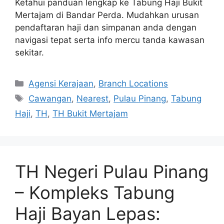
Ketahui panduan lengkap ke Tabung Haji Bukit
Mertajam di Bandar Perda. Mudahkan urusan
pendaftaran haji dan simpanan anda dengan
navigasi tepat serta info mercu tanda kawasan
sekitar.
Categories
Agensi Kerajaan
,
Branch Locations
Tags
Cawangan
,
Nearest
,
Pulau Pinang
,
Tabung
Haji
,
TH
,
TH Bukit Mertajam
TH Negeri Pulau Pinang
– Kompleks Tabung
Haji Bayan Lepas: