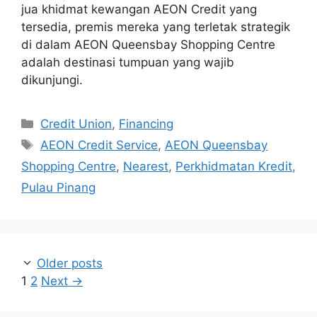
jua khidmat kewangan AEON Credit yang
tersedia, premis mereka yang terletak strategik
di dalam AEON Queensbay Shopping Centre
adalah destinasi tumpuan yang wajib
dikunjungi.
Categories
Credit Union
,
Financing
Tags
AEON Credit Service
,
AEON Queensbay
Shopping Centre
,
Nearest
,
Perkhidmatan Kredit
,
Pulau Pinang
Older posts
Page
Page
1
2
Next
→