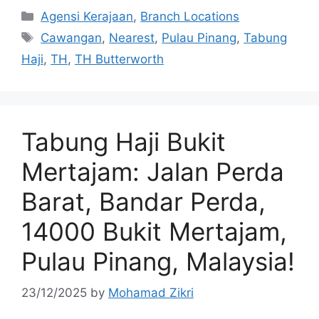
Categories
Agensi Kerajaan
,
Branch Locations
Tags
Cawangan
,
Nearest
,
Pulau Pinang
,
Tabung
Haji
,
TH
,
TH Butterworth
Tabung Haji Bukit
Mertajam: Jalan Perda
Barat, Bandar Perda,
14000 Bukit Mertajam,
Pulau Pinang, Malaysia!
23/12/2025
by
Mohamad Zikri